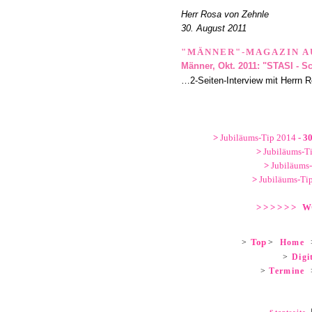
Herr Rosa von Zehnle
30. August 2011
"MÄNNER"-MAGAZIN A
Männer, Okt. 2011: "STASI - S
…2-Seiten-Interview mit Herrn 
>
Jubiläums-Tip 2014
- 3
>
Jubiläums-T
>
Jubiläums
>
Jubiläums-Ti
> > > > > > 
Top
>
>
Home
>
Digi
>
Termine