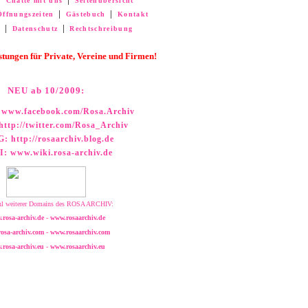
│
Chatte mit uns
│
Seitenübersicht
Öffnungszeiten
│
Gästebuch
│
Kontakt
m
│
Datenschutz
│
Rechtschreibung
istungen
für Private, Vereine und Firmen!
NEU ab 10/2009:
www.facebook.com/Rosa.Archiv
ttp://twitter.com/Rosa_Archiv
G:
http://rosaarchiv.blog.de
I:
www.wiki.rosa-archiv.de
l weiterer Domains des ROSA ARCHIV:
rosa-archiv.de
-
www.rosaarchiv.de
osa-archiv.com
-
www.rosaarchiv.com
rosa-archiv.eu
-
www.rosaarchiv.eu
lila archiv, lilaarchiv, lila-archiv
aids archiv, aidsarchiv, aids-archiv
www.lila-archiv.de - www.lilaarchiv.com - www.lila-archiv.com - www.lila-archiv.eu – www.lilaarchiv.eu