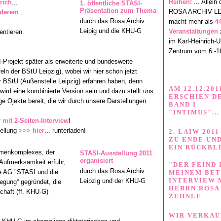
Reihen!
... Allein
rich
...
1. öffentliche STASI-
Präsentation zum Thema
ROSA ARCHIV LE
nderem
...
durch das Rosa Archiv
macht mehr als
4
Leipig und die KHU-G
Veranstaltungen
entieren.
im Karl-Heinrich-U
Zentrum vom 6.-16
Projekt später als erweiterte und bundesweite
ln der BStU Leipzig), wobei wir hier schon jetzt
er BStU (Außenstelle Leipzig) erfahren haben, denn
AM 12.12.201
wird eine kombinierte Version sein und dazu stellt uns
ERSCHIEN D
e Ojekte bereit, die wir durch unsere Darstellungen
BAND I
"INTIMUS"...
mit 2-Seiten-Interview
!
tellung
>>> hier
... runterladen!
2. LAIW 2011
ZU ENDE UN
EIN RÜCKBL
emenkomplexes, der
STASI-Ausstellung 2011
organisiert
e Aufmerksamkeit erfuhr,
"DER FEIND 
durch das Rosa Archiv
ie AG "STASI und die
MEINEM BET
INTERVIEW 
Leipzig und der KHU-G
gung“ gegründet, die
HERRN ROSA
schaft (ff. KHU-G)
ZEHNLE
WIR VERKAU