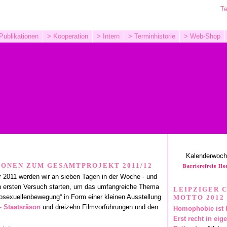
Te
Publikationen
> Kooperation
> Intern
> Terminhistorie
> Web-Shop
Kalenderwoc
IONEN ZUM GESAMTPROJEKT 2011/12
Barrierefreie H
 2011 werden wir an sieben Tagen in der Woche - und
en ersten Versuch starten, um das umfangreiche Thema
LEIPZIGER 
osexuellenbewegung“ in Form einer kleinen Ausstellung
MOTTO 2012
- Staatsräson
und dreizehn Filmvorführungen und den
Homophobie ist h
Erst recht in eig