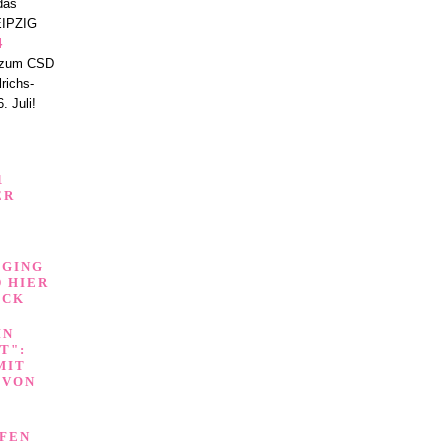
 das
IPZIG
4
zum CSD
lrichs-
. Juli!
1
ER
 GING
D HIER
ICK
IN
T":
MIT
 VON
FEN