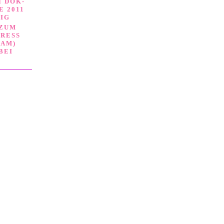
 DOK-
 2011
ZIG
 ZUM
ESS (
M) 1
BEI