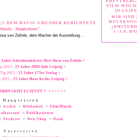
PHETTBERG:
FILM-WOCHE
IN LEIP
WIR SIND
WELTKONGR
US DEM HAUSE GMÜNDER BERICHTETE
AMSTERDA
chwule - Staatsräson"
.-3.8. DA
Rosa von Zehnle, dem Macher der Ausstellung…
0 Jahre Schwulenaktivist: Herr Rosa von Zehnle <
ip 2013
- 25 Jahre AIDS-Info Leipzig <
-Tip 2012
- 22 Jahre 175er Verlag <
p 2011
- 25 Jahre Rosa Archiv Leipzig <
WOHIN GEHT ES JETZT ? < < < < < <
H a u p t s e i t e n
>
Archiv
>
Bibliothek
>
Film/Musik
talbestand
>
Publikationen
>
Förderer
>
Web-Shop
>
Dank
U n t e r s e i t e n