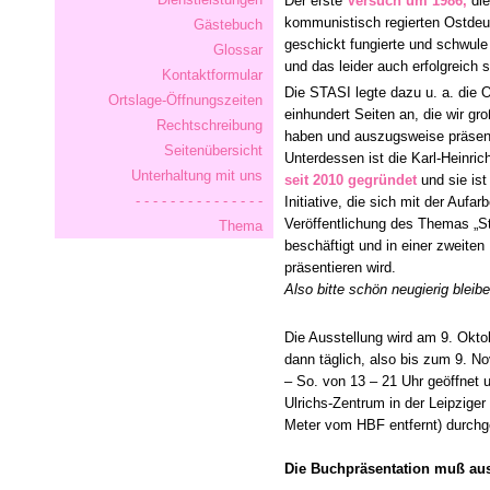
Der erste
Versuch um 1986,
die
kommunistisch regierten Ostdeu
Gästebuch
geschickt fungierte und schwule
Glossar
und das leider auch erfolgreich s
Kontaktformular
Die STASI legte dazu u. a. die 
Ortslage-Öffnungszeiten
einhundert Seiten an, die wir gr
Rechtschreibung
haben und auszugsweise präsen
Seitenübersicht
Unterdessen ist die Karl-Heinric
Unterhaltung mit uns
seit 2010 gegründet
und sie ist
- - - - - - - - - - - - - - -
Initiative, die sich mit der Aufar
Veröffentlichung des Themas „
Thema
beschäftigt und in einer zweite
präsentieren wird.
Also bitte schön neugierig bleibe
Die Ausstellung wird am 9. Oktob
dann täglich, also bis zum 9. 
– So. von 13 – 21 Uhr geöffnet u
Ulrichs-Zentrum in der Leipziger 
Meter vom HBF entfernt) durch
Die Buchpräsentation muß au