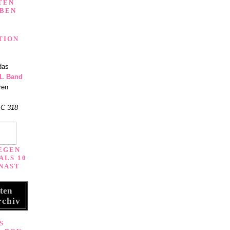
TEN
ABEN
TION
das
1. Band
ren
 C 318
EGEN
ALS 10
NAST
ten
.
rchiv
S