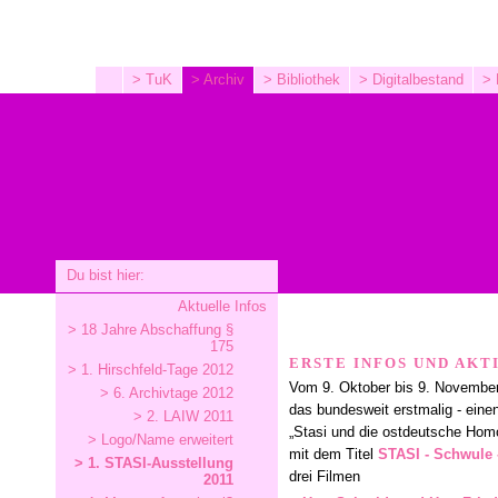
> TuK
> Archiv
> Bibliothek
> Digitalbestand
> 
Du bist hier:
Aktuelle Infos
> 18 Jahre Abschaffung §
175
ERSTE INFOS UND AKT
> 1. Hirschfeld-Tage 2012
Vom 9. Oktober bis 9. November
> 6. Archivtage 2012
das bundesweit erstmalig - ein
> 2. LAIW 2011
„Stasi und die ostdeutsche Hom
> Logo/Name erweitert
mit dem Titel
STASI - Schwule 
> 1. STASI-Ausstellung
drei Filmen
2011