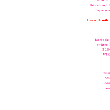
Startseite
Ortslage und 
Impressu
Unsere
Dienstle
facebook:
twitter:
h
BLO
WIK
Auswah
www.
www.r
www.