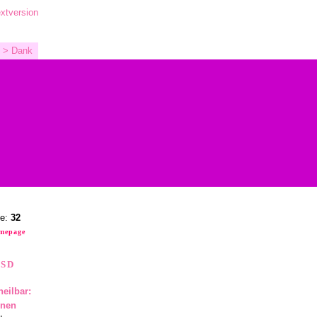
xtversion
> Dank
he:
32
omepage
CSD
eilbar:
enen