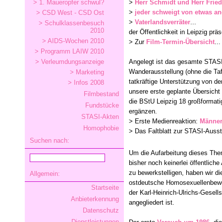
> 1. Maueropfer schwul?
>
Herr Schmidt und Herr Fried
>
jeder schweigt von etwas a
> CSD West - CSD Ost
>
Vaterlandsverräter
...
> Schulklassenbesuch
2010
der Öffentlichkeit in Leipzig präs
> AIDS-Wochen 2010
> Zur
Film-Termin-Übersicht
...
> Programm LAIW 2010
> Verleumdungsanzeige
Angelegt ist das gesamte STASI-
Wanderausstellung (ohne die Tafe
> Marketing
tatkräftige Unterstützung von d
> Infos 2008
unsere erste geplante Übersicht 
Filmbestand
die BStU Leipzig 18 großformatig
Fundstücke
ergänzen.
STASI-Akten
> Erste Medienreaktion:
Männer 
Homophobie
> Das Faltblatt zur STASI-Auss
Suchen nach:
Um die Aufarbeitung dieses Th
bisher noch keinerlei öffentlich
zu bewerkstelligen, haben wir d
Allgemein:
ostdeutsche Homosexuellenbewe
Startseite
der Karl-Heinrich-Ulrichs-Gesell
Anbieterkennung
angegliedert ist.
Datenschutz
Dienstleistungen