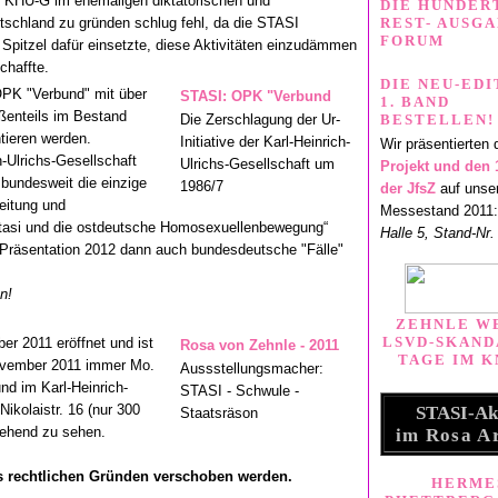
 KHU-G im ehemaligen diktatorischen und
DIE HUNDER
tschland zu gründen schlug fehl, da die STASI
REST- AUSG
FORUM
 Spitzel dafür einsetzte, diese Aktivitäten einzudämmen
chaffte.
DIE NEU-EDI
OPK "Verbund" mit über
STASI: OPK "Verbund
1. BAND
oßenteils im Bestand
Die Zerschlagung der Ur-
BESTELLEN!
tieren werden.
Initiative der Karl-Heinrich-
Wir präsentierten 
h-Ulrichs-Gesellschaft
Ulrichs-Gesellschaft um
Projekt und den 
 bundesweit die einzige
1986/7
der JfsZ
auf unse
beitung und
Messestand 2011:
Stasi und die ostdeutsche Homosexuellenbewegung“
Halle 5, Stand-Nr.
n Präsentation 2012 dann auch bundesdeutsche "Fälle"
n!
ZEHNLE W
LSVD-SKAND
er 2011 eröffnet und ist
Rosa von Zehnle - 2011
TAGE IM K
November 2011 immer Mo.
Aussstellungsmacher:
nd im Karl-Heinrich-
STASI - Schwule -
Nikolaistr. 16 (nur 300
.
STASI-Ak
Staatsräson
gehend zu sehen.
im Rosa A
s rechtlichen Gründen verschoben werden.
HERME